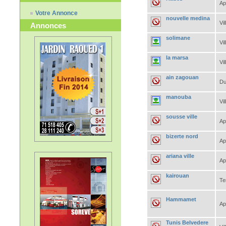
Ap
Votre Annonce
nouvelle medina
Vil
Annonces
solimane
Vil
la marsa
Vil
ain zagouan
Du
manouba
Vil
sousse ville
Ap
bizerte nord
Ap
ariana ville
Ap
kairouan
Te
Hammamet
Ap
Tunis Belvedere