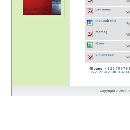
Vil
ben arous
Vil
monastir ville
Ap
mornag
Vil
el nasr
Vil
omrane sup
Vil
48 pages
<
1
2
3
4
5
6
7
8
25
26
27
28
29
30
31
32
33
Copyright © 2016 Ta