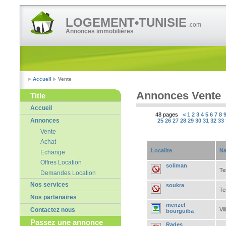
LOGEMENT•TUNISIE
.com
Annonces immobilières
Accueil
Vente
Annonces Vente
Title
Accueil
48 pages
<
1
2
3
4
5
6
7
8
Annonces
25
26
27
28
29
30
31
32
33
Vente
Achat
Localite
Na
Echange
Offres Location
soliman
Te
Demandes Location
Nos services
soukra
Te
Nos partenaires
menzel
Vil
Contactez nous
bourguiba
Passez une annonce
Rades