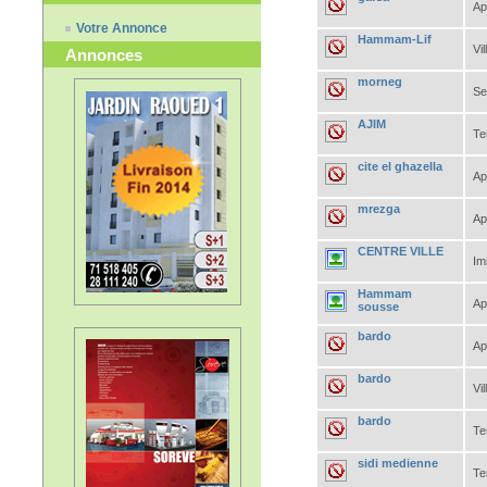
Ap
Votre Annonce
Hammam-Lif
Vil
Annonces
morneg
Se
AJIM
Te
cite el ghazella
Ap
mrezga
Ap
CENTRE VILLE
Im
Hammam
Ap
sousse
bardo
Ap
bardo
Vil
bardo
Te
sidi medienne
Te