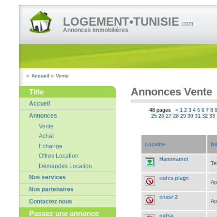
LOGEMENT•TUNISIE
.com
Annonces immobilières
Accueil
Vente
Annonces Vente
Title
Accueil
48 pages
<
1
2
3
4
5
6
7
8
Annonces
25
26
27
28
29
30
31
32
33
Vente
Achat
Localite
Na
Echange
Offres Location
Hammamet
Te
Demandes Location
Nos services
rades plage
Ap
Nos partenaires
enasr 2
Ap
Contactez nous
Passez une annonce
gafsa