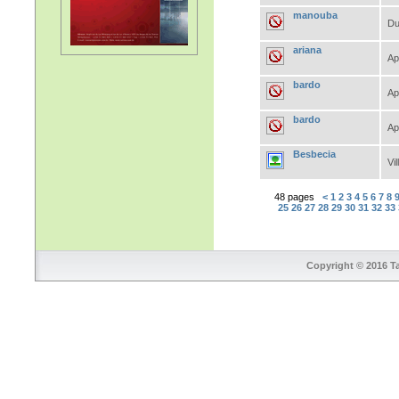
manouba
Du
ariana
Ap
bardo
Ap
bardo
Ap
Besbecia
Vil
48 pages
<
1
2
3
4
5
6
7
8
25
26
27
28
29
30
31
32
33
Copyright © 2016 Ta