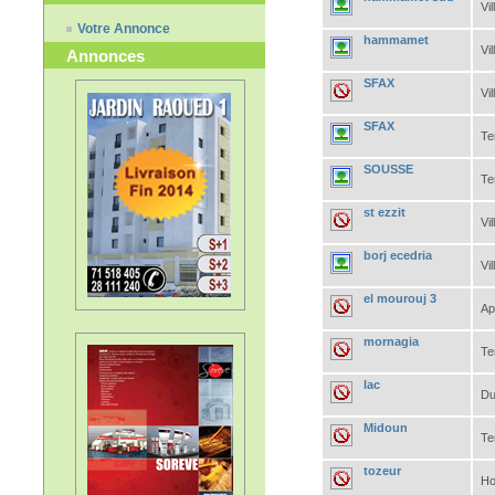
Vil
Votre Annonce
hammamet
Vil
Annonces
SFAX
Vil
SFAX
Te
SOUSSE
Te
st ezzit
Vil
borj ecedria
Vil
el mourouj 3
Ap
mornagia
Te
lac
Du
Midoun
Te
tozeur
Ho