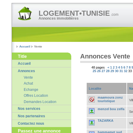
LOGEMENT•TUNISIE
.com
Annonces immobilières
Accueil
Vente
Annonces Vente
Title
Accueil
48 pages
<
1
2
3
4
5
6
7
8
Annonces
25
26
27
28
29
30
31
32
33
Vente
Achat
Localite
Na
Echange
Offres Location
maamoura zonz
Vil
touristique
Demandes Location
Nos services
menzel bou zelfa
Se
Nos partenaires
TAZARKA
Vil
Contactez nous
Passez une annonce
hammamet sud