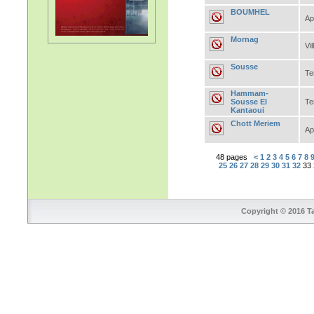
BOUMHEL
Ap
Mornag
Vil
Sousse
Te
Hammam-
Sousse El
Te
Kantaoui
Chott Meriem
Ap
48 pages
<
1
2
3
4
5
6
7
8
25
26
27
28
29
30
31
32
33
Copyright © 2016 Ta