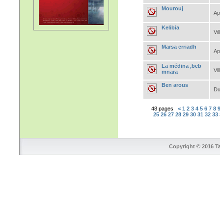
Mourouj
Ap
Kelibia
Vil
Marsa erriadh
Ap
La médina ,beb
Vil
mnara
Ben arous
Du
48 pages
<
1
2
3
4
5
6
7
8
25
26
27
28
29
30
31
32
33
Copyright © 2016 Ta