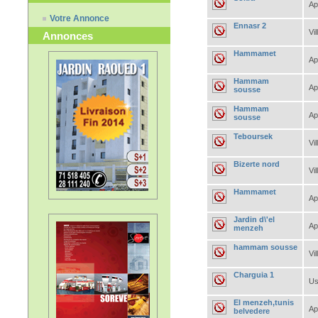
Ap
Votre Annonce
Ennasr 2
Vil
Annonces
Hammamet
Ap
Hammam
Ap
sousse
Hammam
Ap
sousse
Teboursek
Vil
Bizerte nord
Vil
Hammamet
Ap
Jardin d\'el
Ap
menzeh
hammam sousse
Vil
Charguia 1
Us
El menzeh,tunis
Ap
belvedere