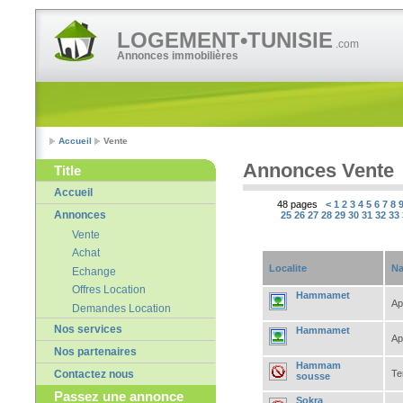
LOGEMENT•TUNISIE
.com
Annonces immobilières
Accueil
Vente
Annonces Vente
Title
Accueil
48 pages
<
1
2
3
4
5
6
7
8
Annonces
25
26
27
28
29
30
31
32
33
Vente
Achat
Localite
Na
Echange
Offres Location
Hammamet
Ap
Demandes Location
Nos services
Hammamet
Ap
Nos partenaires
Hammam
Te
Contactez nous
sousse
Passez une annonce
Sokra