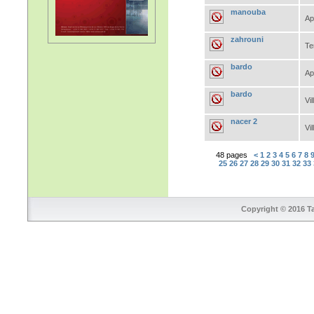
manouba
Ap
zahrouni
Te
bardo
Ap
bardo
Vil
nacer 2
Vil
48 pages
<
1
2
3
4
5
6
7
8
25
26
27
28
29
30
31
32
33
Copyright © 2016 Ta