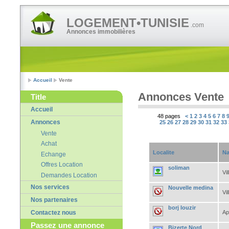
LOGEMENT•TUNISIE
.com
Annonces immobilières
Accueil
Vente
Annonces Vente
Title
Accueil
48 pages
<
1
2
3
4
5
6
7
8
Annonces
25
26
27
28
29
30
31
32
33
Vente
Achat
Localite
Na
Echange
Offres Location
soliman
Vil
Demandes Location
Nos services
Nouvelle medina
Vil
Nos partenaires
borj louzir
Ap
Contactez nous
Passez une annonce
Bizerte Nord