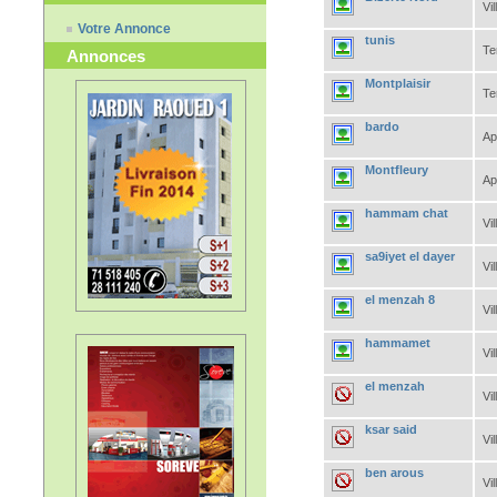
Vil
Votre Annonce
tunis
Te
Annonces
Montplaisir
Te
bardo
Ap
Montfleury
Ap
hammam chat
Vil
sa9iyet el dayer
Vil
el menzah 8
Vil
hammamet
Vil
el menzah
Vil
ksar said
Vil
ben arous
Vil