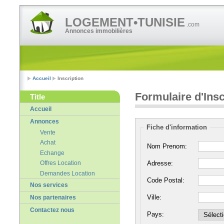
LOGEMENT•TUNISIE
.com
Annonces immobilières
Accueil
Inscription
Formulaire d'Insc
Title
Accueil
Annonces
Fiche d'information
Vente
Achat
Nom Prenom:
Echange
Adresse:
Offres Location
Demandes Location
Code Postal:
Nos services
Ville:
Nos partenaires
Contactez nous
Pays: