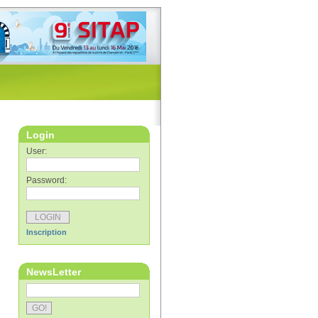
Login
User:
Password:
Inscription
NewsLetter