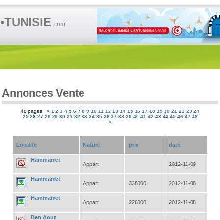
TUNISIE
.com
Annonces Vente
48 pages
<
1
2
3
4
5
6
7
8
9
10
11
12
13
14
15
16
17
18
19
20
21
22
23
24
25
26
27
28
29
30
31
32
33
34
35
36
37
38
39
40
41
42
43
44
45
46
47
48
>
Localite
Nature
prix
date
Hammamet
Appart
2012-11-09
Hammamet
Appart
338000
2012-11-08
Hammamet
Appart
226000
2012-11-08
Ben Aoun