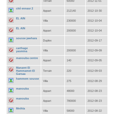
Terrain
60000
2012-11-01
cité ennasr 2
Appart
212140
2012-10-30
EL AIN
Villa
230000
2012-10-04
EL AIN
Appart
200000
2012-10-04
sousse jawhara
Duplex
2012-09-17
carthage
Villa
200000
2012-09-09
yasmina
manouba centre
Appart
140
2012-09-05
Manaret El
Hammamet-El
Terrain
220
2012-09-03
Garsaa
hammem sousse
Villa
275
2012-08-29
manouba
Appart
48000
2012-08-23
manouba
Appart
780000
2012-08-23
Mnihla
Villa
58000
2012-08-22