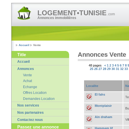
LOGEMENT•TUNISIE
.com
Annonces immobilières
Accueil
Vente
Annonces Vente
Title
Accueil
48 pages
<
1
2
3
4
5
6
7
8
Annonces
25
26
27
28
29
30
31
32
33
Vente
Achat
Localite
Na
Echange
Offres Location
El fahs
Te
Demandes Location
Nos services
Montplaisir
Bu
Nos partenaires
Ain draham
Vil
Contactez nous
Passez une annonce
Hammam lif