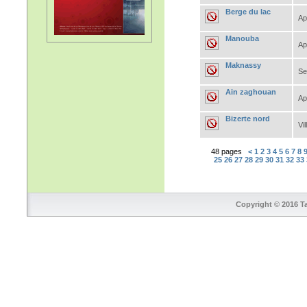
Berge du lac
Ap
Manouba
Ap
Maknassy
Se
Ain zaghouan
Ap
Bizerte nord
Vil
48 pages
<
1
2
3
4
5
6
7
8
25
26
27
28
29
30
31
32
33
Copyright © 2016 Ta