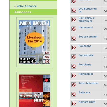
Bu
Votre Annonce
Les Berges du
Ap
lac
Annonces
Beni khiar, el
Lo
maamoura
Hammamet
Vil
Sousse erriadh
Vil
Fouchana
Lo
Sousse ville
Ap
Fouchana
Vil
Hammamet
Ap
Tunis belvedere
Te
Belle vue
Vil
Hamam chatt
Ap