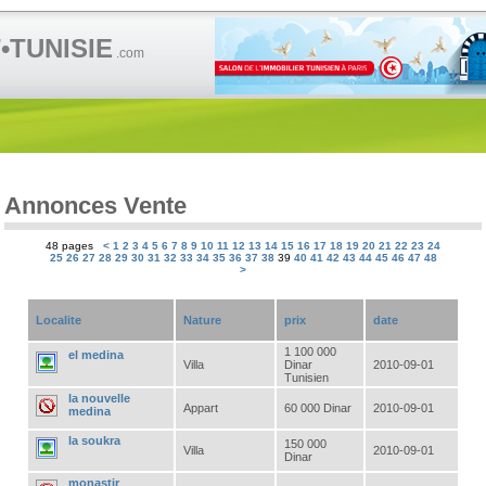
TUNISIE
.com
Annonces Vente
48 pages
<
1
2
3
4
5
6
7
8
9
10
11
12
13
14
15
16
17
18
19
20
21
22
23
24
25
26
27
28
29
30
31
32
33
34
35
36
37
38
39
40
41
42
43
44
45
46
47
48
>
Localite
Nature
prix
date
1 100 000
el medina
Villa
Dinar
2010-09-01
Tunisien
la nouvelle
Appart
60 000 Dinar
2010-09-01
medina
la soukra
150 000
Villa
2010-09-01
Dinar
monastir