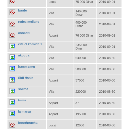
Local
75 000 Dinar
2010-09-01
bardo
140 000
Villa
2010-09-01
Dinar
redes meliane
400 000
Villa
2010-09-01
Dinar
ennasr2
Appart
76 000 Dinar
2010-09-01
cite el kornich 1
235 000
Villa
2010-09-01
Dinar
akouda
Villa
640000
2010-08-30
hammamet
Villa
580000
2010-08-30
Sidi Hssin
Appart
37000
2010-08-30
solima
Villa
220000
2010-08-30
tunis
Appart
37
2010-08-30
la marsa
Appart
195000
2010-08-30
bouchoucha
Local
12000
2010-08-30