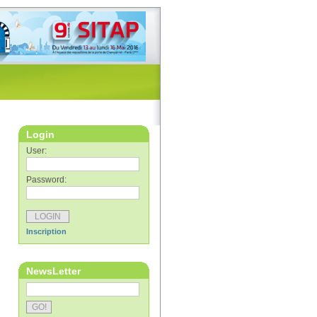
Login
User:
Password:
Inscription
NewsLetter