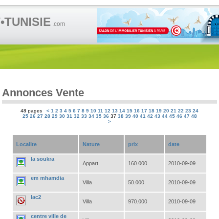
TUNISIE
.com
Annonces Vente
48 pages
<
1
2
3
4
5
6
7
8
9
10
11
12
13
14
15
16
17
18
19
20
21
22
23
24
25
26
27
28
29
30
31
32
33
34
35
36
37
38
39
40
41
42
43
44
45
46
47
48
>
Localite
Nature
prix
date
la soukra
Appart
160.000
2010-09-09
em mhamdia
Villa
50.000
2010-09-09
lac2
Villa
970.000
2010-09-09
centre ville de