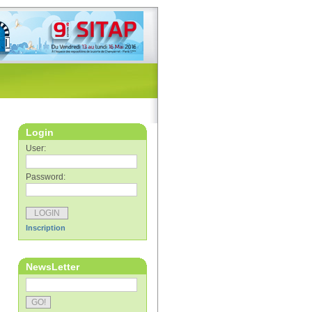
Login
User:
Password:
Inscription
NewsLetter