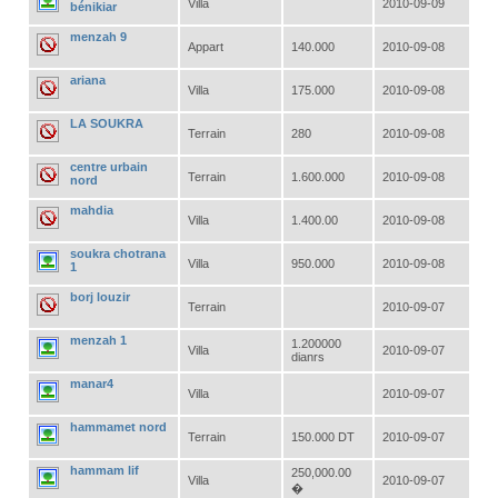
Villa
2010-09-09
bénikiar
menzah 9
Appart
140.000
2010-09-08
ariana
Villa
175.000
2010-09-08
LA SOUKRA
Terrain
280
2010-09-08
centre urbain
Terrain
1.600.000
2010-09-08
nord
mahdia
Villa
1.400.00
2010-09-08
soukra chotrana
Villa
950.000
2010-09-08
1
borj louzir
Terrain
2010-09-07
menzah 1
1.200000
Villa
2010-09-07
dianrs
manar4
Villa
2010-09-07
hammamet nord
Terrain
150.000 DT
2010-09-07
hammam lif
250,000.00
Villa
2010-09-07
�