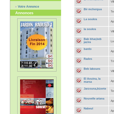
Vil
Votre Annonce
Bir mchergua
Te
Annonces
La soukra
Ap
la soukra
Vil
Bab bhar,beb
Lo
jazira
bardo
Ap
Rades
Tr
Beb lakoues
Vil
El Aouina, la
Ap
marsa
Jarzouna,bizerte
Te
Nouvelle ariana
Ap
Nabeul
Ap