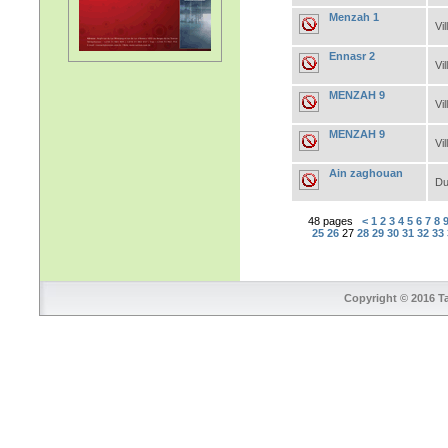
Menzah 1
Vil
Ennasr 2
Vil
MENZAH 9
Vil
MENZAH 9
Vil
Ain zaghouan
Du
48 pages
<
1
2
3
4
5
6
7
8
25
26
27
28
29
30
31
32
33
Copyright © 2016 Ta