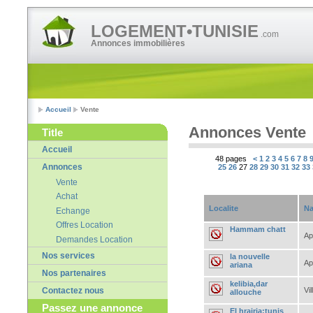
LOGEMENT•TUNISIE
.com
Annonces immobilières
Accueil
Vente
Annonces Vente
Title
Accueil
48 pages
<
1
2
3
4
5
6
7
8
Annonces
25
26
27
28
29
30
31
32
33
Vente
Achat
Localite
Na
Echange
Offres Location
Hammam chatt
Ap
Demandes Location
Nos services
la nouvelle
Ap
ariana
Nos partenaires
kelibia,dar
Vil
Contactez nous
allouche
Passez une annonce
El hrairia;tunis