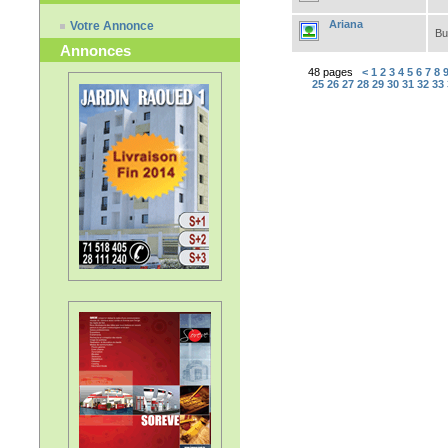
Ariana
Votre Annonce
Bu
Annonces
48 pages
<
1
2
3
4
5
6
7
8
25
26
27
28
29
30
31
32
33