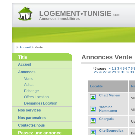
LOGEMENT•TUNISIE
.com
Annonces immobilières
Accueil
Vente
Annonces Vente
Title
Accueil
48 pages
<
1
2
3
4
5
6
7
8
Annonces
25
26
27
28
29
30
31
32
33
Vente
Achat
Localite
Na
Echange
Chatt Meriem
Offres Location
Vil
Demandes Location
Yasmine
Vil
Nos services
Hammamet
Nos partenaires
Charguia
Us
Contactez nous
Cite Bourguiba
Passez une annonce
Bo