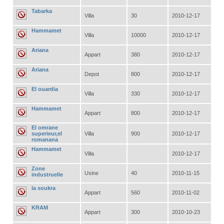
Tabarka
Villa
30
2010-12-17
Hammamet
Villa
10000
2010-12-17
Ariana
Appart
380
2010-12-17
Ariana
Depot
800
2010-12-17
El ouardia
Villa
330
2010-12-17
Hammamet
Appart
800
2010-12-17
El omrane
superieur,el
Villa
900
2010-12-17
romanana
Hammamet
Villa
2010-12-17
Zone
Usine
40
2010-11-15
industruelle
la soukra
Appart
560
2010-11-02
KRAM
Appart
300
2010-10-23