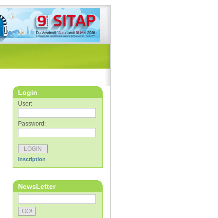
Login
User:
Password:
Inscription
NewsLetter