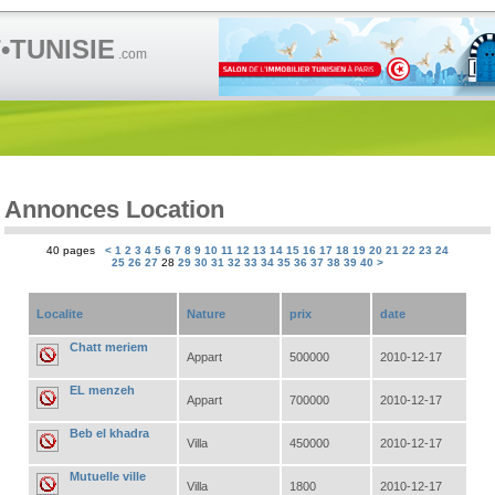
TUNISIE
.com
Annonces Location
40 pages
<
1
2
3
4
5
6
7
8
9
10
11
12
13
14
15
16
17
18
19
20
21
22
23
24
25
26
27
28
29
30
31
32
33
34
35
36
37
38
39
40
>
Localite
Nature
prix
date
Chatt meriem
Appart
500000
2010-12-17
EL menzeh
Appart
700000
2010-12-17
Beb el khadra
Villa
450000
2010-12-17
Mutuelle ville
Villa
1800
2010-12-17