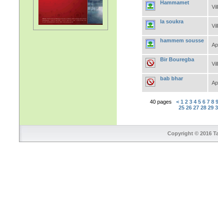
Hammamet
Vil
la soukra
Vil
hammem sousse
Ap
Bir Bouregba
Vil
bab bhar
Ap
40 pages
<
1
2
3
4
5
6
7
8
25
26
27
28
29
Copyright © 2016 Ta