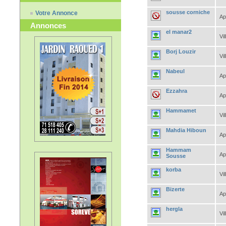
sousse corniche
Votre Annonce
Ap
Annonces
el manar2
Vil
Borj Louzir
Vil
Nabeul
Ap
Ezzahra
Ap
Hammamet
Vil
Mahdia Hiboun
Ap
Hammam
Ap
Sousse
korba
Vil
Bizerte
Ap
hergla
Vil