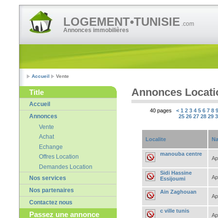
LOGEMENT•TUNISIE
.com
Annonces immobilières
Accueil
Vente
Annonces Locati
Title
Accueil
40 pages
<
1
2
3
4
5
6
7
8
Annonces
25
26
27
28
29
Vente
Achat
Localite
Na
Echange
manouba centre
Offres Location
Ap
Demandes Location
Sidi Hassine
Ap
Nos services
Essijoumi
Nos partenaires
Ain Zaghouan
Ap
Contactez nous
c ville tunis
Passez une annonce
Ap