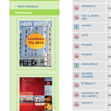
chotrana 3
Votre Annonce
St
Annonces
Cite 2, centre
Vil
ville
sousse
Ap
tunis
Lo
ennasr2
Ap
ennasr2
Ap
Ariana Nord
Lo
AV HEDI
Ap
CHAKER
El Manar 2
Vil
mourouj 1 av
Ap
des martyrs
nasser 2
Ap