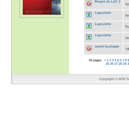
Berges du LAC 2
Ap
Lagoulette
Ap
Lagoulette
Bu
Lagoulette
Ap
saniet bouhajeb
Vil
40 pages
<
1
2
3
4
5
6
7
8
25
26
27
28
29
Copyright © 2016 Ta