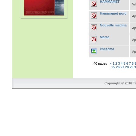
HAMMAMET
Vil
Hammamet nord
Ap
Nouvelle medina
Ap
Marsa
Ap
khezema
Ap
40 pages
<
1
2
3
4
5
6
7
8
25
26
27
28
29
Copyright © 2016 Ta