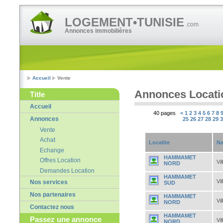
LOGEMENT•TUNISIE
.com
Annonces immobilières
Accueil
Vente
Annonces Locati
Title
Accueil
40 pages
<
1
2
3
4
5
6
7
8
Annonces
25
26
27
28
29
Vente
Achat
Localite
Na
Echange
HAMMAMET
Offres Location
Vil
NORD
Demandes Location
HAMMAMET
Vil
Nos services
SUD
Nos partenaires
HAMMAMET
Vil
NORD
Contactez nous
HAMMAMET
Passez une annonce
Vil
NORD