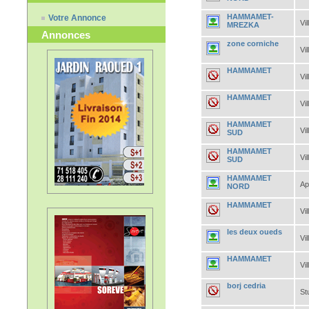
HAMMAMET-
Votre Annonce
Vil
MREZKA
Annonces
zone corniche
Vil
HAMMAMET
Vil
HAMMAMET
Vil
HAMMAMET
Vil
SUD
HAMMAMET
Vil
SUD
HAMMAMET
Ap
NORD
HAMMAMET
Vil
les deux oueds
Vil
HAMMAMET
Vil
borj cedria
St