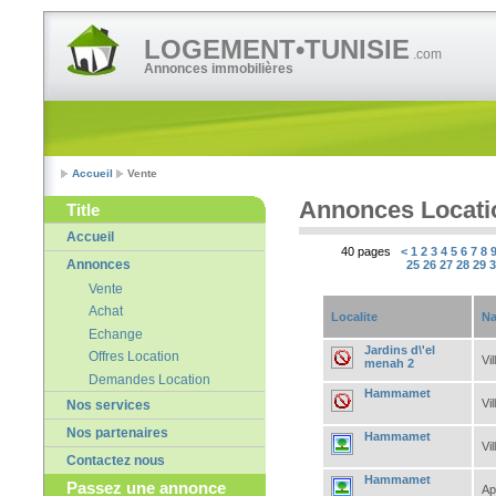
LOGEMENT•TUNISIE
.com
Annonces immobilières
Accueil
Vente
Annonces Locati
Title
Accueil
40 pages
<
1
2
3
4
5
6
7
8
Annonces
25
26
27
28
29
Vente
Achat
Localite
Na
Echange
Jardins d\'el
Offres Location
Vil
menah 2
Demandes Location
Hammamet
Vil
Nos services
Nos partenaires
Hammamet
Vil
Contactez nous
Hammamet
Passez une annonce
Ap