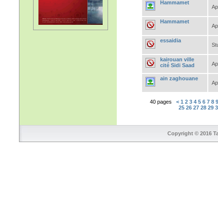
Hammamet
Ap
Hammamet
Ap
essaidia
St
kairouan ville
Ap
cité Sidi Saad
ain zaghouane
Ap
40 pages
<
1
2
3
4
5
6
7
8
25
26
27
28
29
Copyright © 2016 Ta