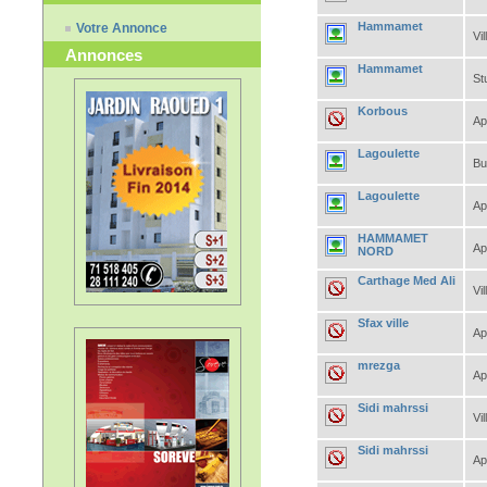
Hammamet
Votre Annonce
Vil
Annonces
Hammamet
St
Korbous
Ap
Lagoulette
Bu
Lagoulette
Ap
HAMMAMET
Ap
NORD
Carthage Med Ali
Vil
Sfax ville
Ap
mrezga
Ap
Sidi mahrssi
Vil
Sidi mahrssi
Ap