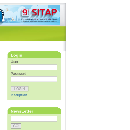
Login
User:
Password:
Inscription
NewsLetter