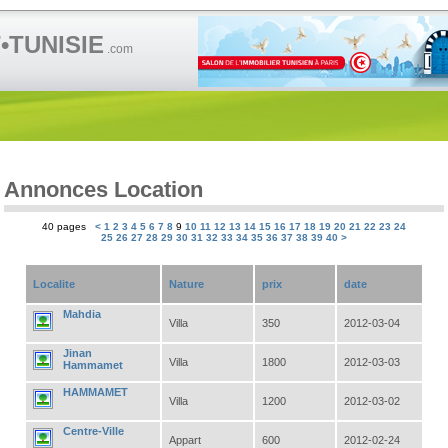
TUNISIE
.com
Annonces Location
40 pages
<
1
2
3
4
5
6
7
8
9
10
11
12
13
14
15
16
17
18
19
20
21
22
23
24
25
26
27
28
29
30
31
32
33
34
35
36
37
38
39
40
>
Localite
Nature
prix
date
Mahdia
Villa
350
2012-03-04
Jinan
Villa
1800
2012-03-03
Hammamet
HAMMAMET
Villa
1200
2012-03-02
Centre-Ville
Appart
600
2012-02-24