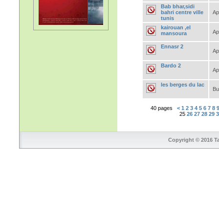
Bab bhar,sidi
bahri centre ville
Ap
tunis
kairouan ,el
Ap
mansoura
Ennasr 2
Ap
Bardo 2
Ap
les berges du lac
Bu
40 pages
<
1
2
3
4
5
6
7
8
25
26
27
28
29
Copyright © 2016 Ta