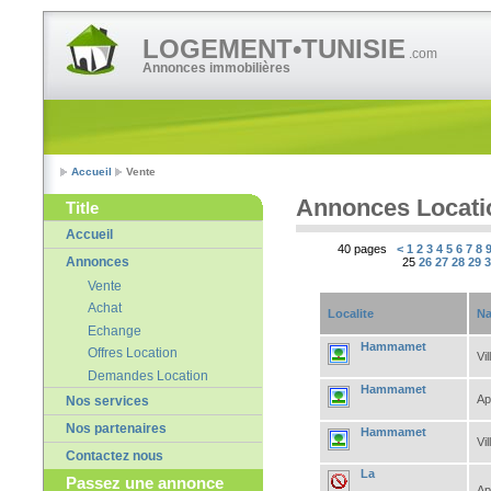
LOGEMENT•TUNISIE
.com
Annonces immobilières
Accueil
Vente
Annonces Locati
Title
Accueil
40 pages
<
1
2
3
4
5
6
7
8
Annonces
25
26
27
28
29
Vente
Achat
Localite
Na
Echange
Hammamet
Offres Location
Vil
Demandes Location
Hammamet
Ap
Nos services
Nos partenaires
Hammamet
Vil
Contactez nous
La
Passez une annonce
Ap