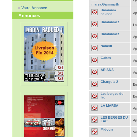
marsa,Gammarth
Votre Annonce
Hammam
Ap
sousse
Annonces
Hammamet
Lo
Hammamet
Ap
Nabeul
Ap
Gabes
Ap
ARIANA
Ap
Charguia 2
Bu
Les berges du
Bu
lac
LA MARSA
Ap
LES BERGES DU
Ap
LAC
Midoun
Vil