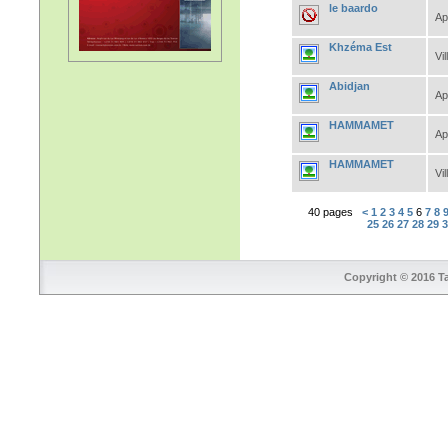
le baardo
Ap
Khzéma Est
Vil
Abidjan
Ap
HAMMAMET
Ap
HAMMAMET
Vil
40 pages
<
1
2
3
4
5
6
7
8
25
26
27
28
29
Copyright © 2016 Ta