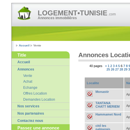
LOGEMENT•TUNISIE
.com
Annonces immobilières
Accueil
Vente
Annonces Locati
Title
Accueil
40 pages
<
1
2
3
4
5
6
7
8
Annonces
25
26
27
28
29
Vente
Achat
Localite
Na
Echange
Monastir
Offres Location
Ap
Demandes Location
TANTANA
Ap
Nos services
CHATT MERIEM
Nos partenaires
Hammamet Nord
Ap
Contactez nous
cité les
Passez une annonce
Ap
palmerais