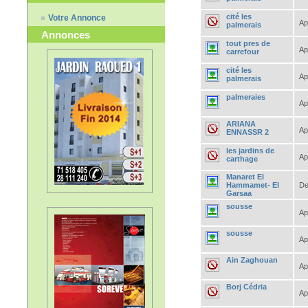
cité les
Votre Annonce
Ap
palmerais
Annonces
tout pres de
Ap
carrefour
cité les
Ap
palmerais
palmeraies
Ap
ARIANA
Ap
ENNASSR 2
les jardins de
Ap
carthage
Manaret El
Hammamet- El
De
Garsaa
sousse
Ap
sousse
Ap
Ain Zaghouan
Ap
Borj Cédria
Ap