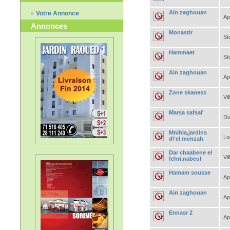
Ain zaghouan
Votre Annonce
Ap
Annonces
Monastir
St
Hammaet
St
Ain zaghouan
Ap
Zone skaness
Vil
Marsa safsaf
Du
Mnihla,jardins
Lo
d\'el menzah
Dar chaabene el
Vil
fehri,nabeul
Hamam sousse
Ap
Ain zaghouan
Ap
Ennasr 2
Ap