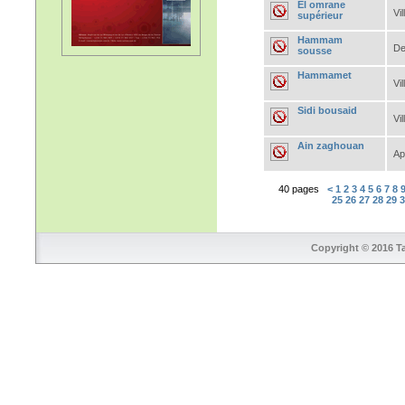
El omrane
Vil
supérieur
Hammam
De
sousse
Hammamet
Vil
Sidi bousaid
Vil
Ain zaghouan
Ap
40 pages
<
1
2
3
4
5
6
7
8
25
26
27
28
29
Copyright © 2016 Ta