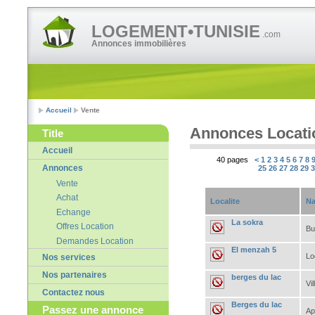
LOGEMENT•TUNISIE
.com
Annonces immobilières
Accueil
Vente
Annonces Locati
Title
Accueil
40 pages
<
1
2
3
4
5
6
7
8
Annonces
25
26
27
28
29
Vente
Achat
Localite
Na
Echange
La sokra
Offres Location
Bu
Demandes Location
El menzah 5
Lo
Nos services
Nos partenaires
berges du lac
Vil
Contactez nous
Berges du lac
Passez une annonce
Ap