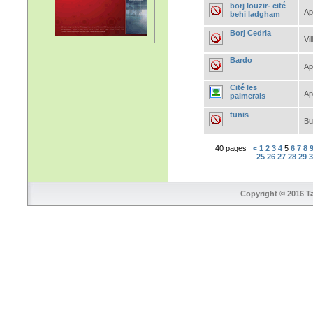
borj louzir- cité
Ap
behi ladgham
Borj Cedria
Vil
Bardo
Ap
Cité les
Ap
palmerais
tunis
Bu
40 pages
<
1
2
3
4
5
6
7
8
25
26
27
28
29
Copyright © 2016 Ta