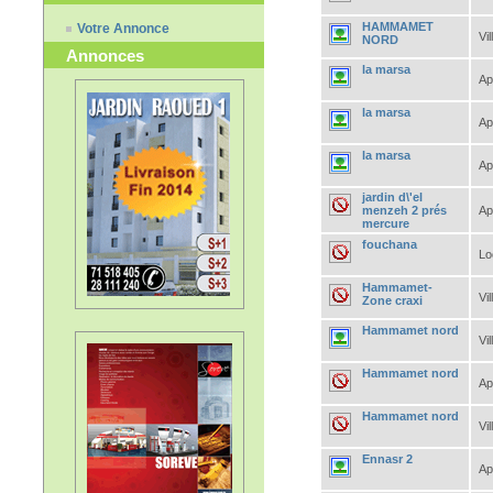
HAMMAMET
Votre Annonce
Vil
NORD
Annonces
la marsa
Ap
la marsa
Ap
la marsa
Ap
jardin d\'el
menzeh 2 prés
Ap
mercure
fouchana
Lo
Hammamet-
Vil
Zone craxi
Hammamet nord
Vil
Hammamet nord
Ap
Hammamet nord
Vil
Ennasr 2
Ap