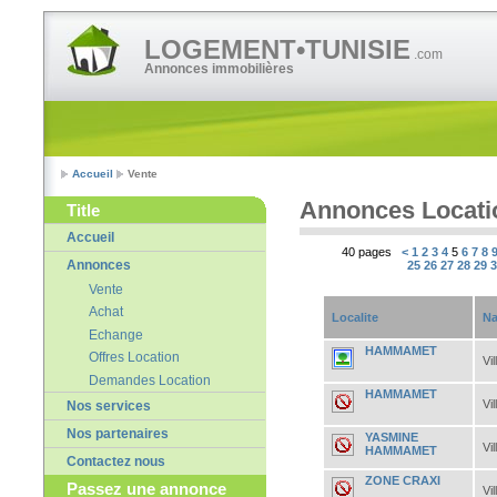
LOGEMENT•TUNISIE
.com
Annonces immobilières
Accueil
Vente
Annonces Locati
Title
Accueil
40 pages
<
1
2
3
4
5
6
7
8
Annonces
25
26
27
28
29
Vente
Achat
Localite
Na
Echange
HAMMAMET
Offres Location
Vil
Demandes Location
HAMMAMET
Vil
Nos services
Nos partenaires
YASMINE
Vil
HAMMAMET
Contactez nous
ZONE CRAXI
Passez une annonce
Vil