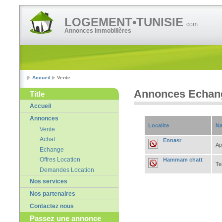
LOGEMENT•TUNISIE
.com
Annonces immobilières
Accueil
Vente
Annonces Echan
Title
Accueil
Annonces
Localite
Na
Vente
Achat
Ennasr
Ap
Echange
Offres Location
Hammam chatt
Te
Demandes Location
Nos services
Nos partenaires
Contactez nous
Passez une annonce