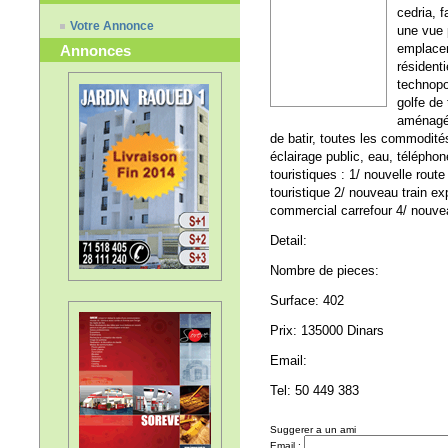
cedria, 
Votre Annonce
une vue 
emplacem
Annonces
résidenti
technopo
golfe de 
aménagé, 
de batir, toutes les commodités
éclairage public, eau, télépho
touristiques : 1/ nouvelle rout
touristique 2/ nouveau train ex
commercial carrefour 4/ nouveau
Detail:
Nombre de pieces:
Surface: 402
Prix: 135000 Dinars
Email:
Tel: 50 449 383
Suggerer a un ami
Email :