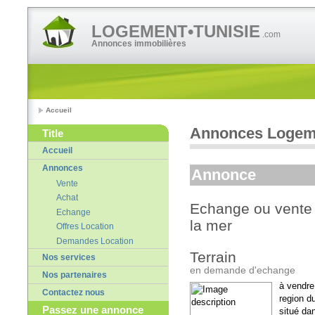
LOGEMENT•TUNISIE
.com
Annonces immobilières
Accueil
Annonces Logeme
Title
Accueil
Annonces
Annonce
Vente
Achat
Echange ou vente 
Echange
la mer
Offres Location
Demandes Location
Terrain
Nos services
en demande d'echange
Nos partenaires
à vendre
Contactez nous
region du
Passez une annonce
situé dan