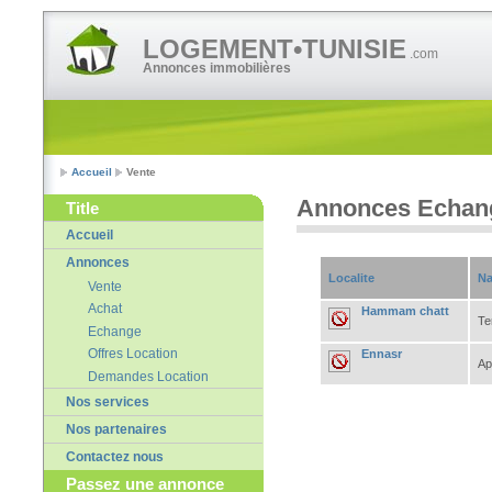
LOGEMENT•TUNISIE
.com
Annonces immobilières
Accueil
Vente
Annonces Echan
Title
Accueil
Annonces
Localite
Na
Vente
Achat
Hammam chatt
Te
Echange
Offres Location
Ennasr
Ap
Demandes Location
Nos services
Nos partenaires
Contactez nous
Passez une annonce