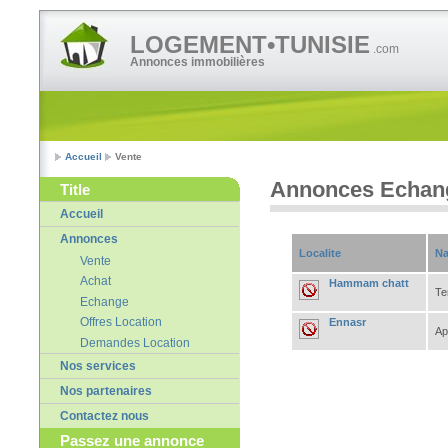
LOGEMENT•TUNISIE
.com
Annonces immobilières
Accueil
Vente
Annonces Echan
Title
Accueil
Annonces
Localite
Na
Vente
Achat
Hammam chatt
Te
Echange
Offres Location
Ennasr
Ap
Demandes Location
Nos services
Nos partenaires
Contactez nous
Passez une annonce