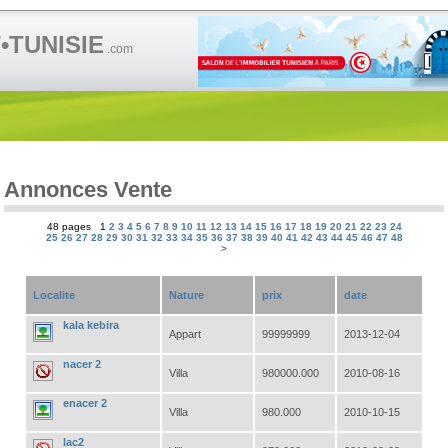
TUNISIE
.com
Annonces Vente
48 pages 1
2
3
4
5
6
7
8
9
10
11
12
13
14
15
16
17
18
19
20
21
22
23
24
25
26
27
28
29
30
31
32
33
34
35
36
37
38
39
40
41
42
43
44
45
46
47
48
>
Localite
Nature
prix
date
kala kebira
Appart
99999999
2013-12-04
nacer 2
Villa
980000.000
2010-08-16
enacer 2
Villa
980.000
2010-10-15
lac2