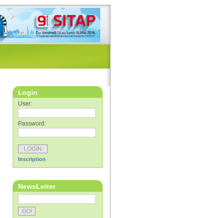
Login
User:
Password:
Inscription
NewsLetter