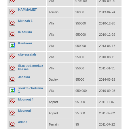
Villa
970.000
2010-09-09
HAMMAMET
Terrain
96900
2013-04-24
Menzah 1
Villa
950000
2010-12-28
la soukra
Villa
950000
2010-12-29
Kantaoui
Villa
950000
2013-06-17
cite essalah
Villa
95000
2010-08-11
Sfax sud,merkez
Villa
95000
2011-01-31
kassas
Jedaida
Duplex
95000
2014-03-19
soukra chotrana
Villa
950.000
2010-09-08
1
Mourouj 4
Appart
95.000
2011-11-07
Mourouj
Appart
95 000
2011-02-02
ariana
Terrain
95
2011-07-22