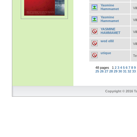
Yasmine
Vil
Hammamet
Yasmine
Vil
Hammamet
YASMINE
Vil
HAMMAMET
wed ellil
Vil
utique
Te
48 pages 1
2
3
4
5
6
7
8
9
25
26
27
28
29
30
31
32
33
Copyright © 2016 Ta