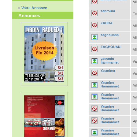
Vil
Votre Annonce
zahrouni
Te
Annonces
ZAHRA
Vil
zaghouana
Vil
ZAGHOUAN
Vil
yassmin
Ap
hammamet
Yasminet
Ap
Yasmine
Vil
Hammamet
Yasmine
Vil
Hammamet
Yasmine
Ap
Hammamet
Yasmine
Ap
Hammamet
Yasmine
Vil
Hammamet