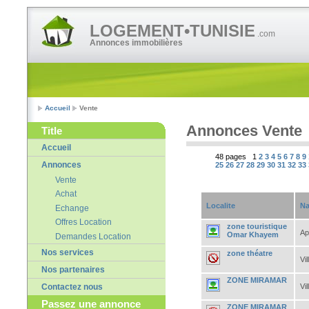
LOGEMENT•TUNISIE
.com
Annonces immobilières
Accueil
Vente
Annonces Vente
Title
Accueil
48 pages 1
2
3
4
5
6
7
8
9
Annonces
25
26
27
28
29
30
31
32
33
Vente
Achat
Localite
Na
Echange
Offres Location
zone touristique
Ap
Omar Khayem
Demandes Location
Nos services
zone théatre
Vil
Nos partenaires
ZONE MIRAMAR
Vil
Contactez nous
Passez une annonce
ZONE MIRAMAR