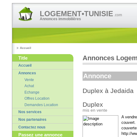
LOGEMENT•TUNISIE
.com
Annonces immobilières
Accueil
Annonces Logeme
Title
Accueil
Annonces
Annonce
Vente
Achat
Duplex à Jedaida
Echange
Offres Location
Duplex
Demandes Location
mis en vente
Nos services
A vendre 
Nos partenaires
couvert. 
Contactez nous
couverte 
http://ww
Passez une annonce