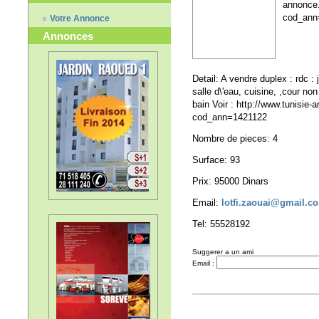
annonce
cod_ann
Votre Annonce
Annonces
Detail: A vendre duplex : rdc :
salle d\'eau, cuisine, ,cour no
bain Voir : http://www.tunisi
cod_ann=1421122
Nombre de pieces: 4
Surface: 93
Prix: 95000 Dinars
Email:
lotfi.zaouai@gmail.c
Tel: 55528192
Suggerer a un ami
Email :