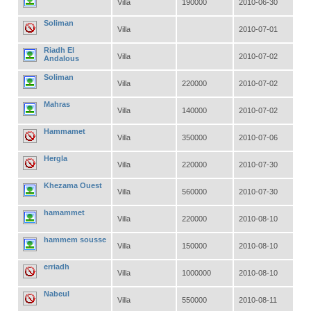
Villa
190000
2010-06-30
Soliman
Villa
2010-07-01
Riadh El
Villa
2010-07-02
Andalous
Soliman
Villa
220000
2010-07-02
Mahras
Villa
140000
2010-07-02
Hammamet
Villa
350000
2010-07-06
Hergla
Villa
220000
2010-07-30
Khezama Ouest
Villa
560000
2010-07-30
hamammet
Villa
220000
2010-08-10
hammem sousse
Villa
150000
2010-08-10
erriadh
Villa
1000000
2010-08-10
Nabeul
Villa
550000
2010-08-11