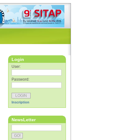
Login
User:
Password:
Inscription
NewsLetter