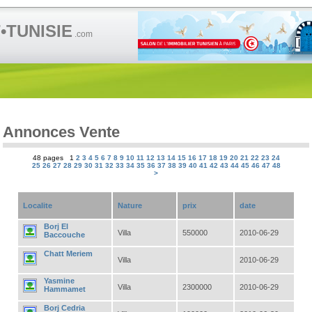
TUNISIE
.com
Annonces Vente
48 pages 1
2
3
4
5
6
7
8
9
10
11
12
13
14
15
16
17
18
19
20
21
22
23
24
25
26
27
28
29
30
31
32
33
34
35
36
37
38
39
40
41
42
43
44
45
46
47
48
>
Localite
Nature
prix
date
Borj El
Villa
550000
2010-06-29
Baccouche
Chatt Meriem
Villa
2010-06-29
Yasmine
Villa
2300000
2010-06-29
Hammamet
Borj Cedria