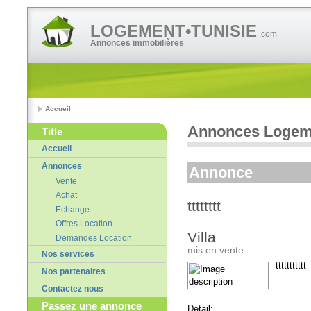
LOGEMENT•TUNISIE
.com
Annonces immobilières
Accueil
Annonces Logeme
Title
Accueil
Annonces
Annonce
Vente
Achat
tttttttt
Echange
Offres Location
Villa
Demandes Location
mis en vente
Nos services
ttttttttttt
Nos partenaires
Contactez nous
Passez une annonce
Detail: