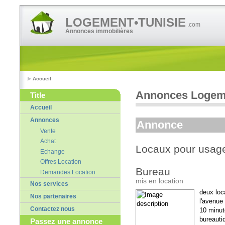
LOGEMENT•TUNISIE
.com
Annonces immobilières
Accueil
Annonces Logeme
Title
Accueil
Annonces
Annonce
Vente
Achat
Locaux pour usage
Echange
Offres Location
Bureau
Demandes Location
mis en location
Nos services
deux loc
Nos partenaires
l'avenue 
Contactez nous
10 minut
bureauti
Passez une annonce