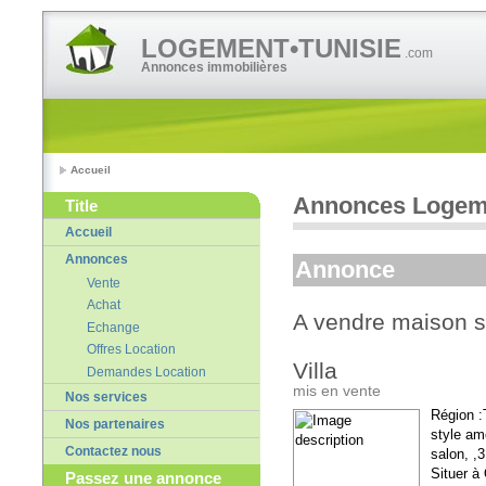
LOGEMENT•TUNISIE
.com
Annonces immobilières
Accueil
Annonces Logeme
Title
Accueil
Annonces
Annonce
Vente
Achat
A vendre maison s
Echange
Offres Location
Villa
Demandes Location
mis en vente
Nos services
Région :
Nos partenaires
style am
Contactez nous
salon, ,
Situer à
Passez une annonce