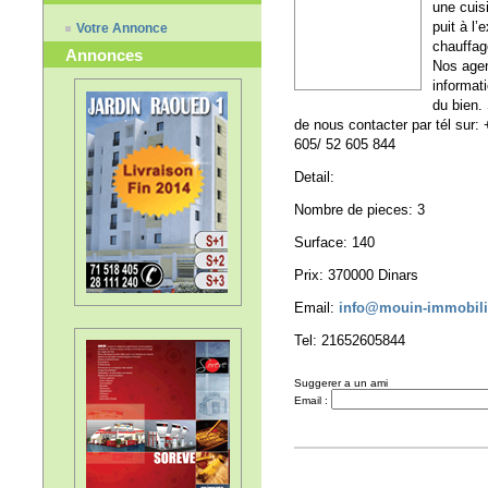
une cuis
puit à l’
Votre Annonce
chauffag
Annonces
Nos agen
informat
du bien.
de nous contacter par tél sur
605/ 52 605 844
Detail:
Nombre de pieces: 3
Surface: 140
Prix: 370000 Dinars
Email:
info@mouin-immobili
Tel: 21652605844
Suggerer a un ami
Email :