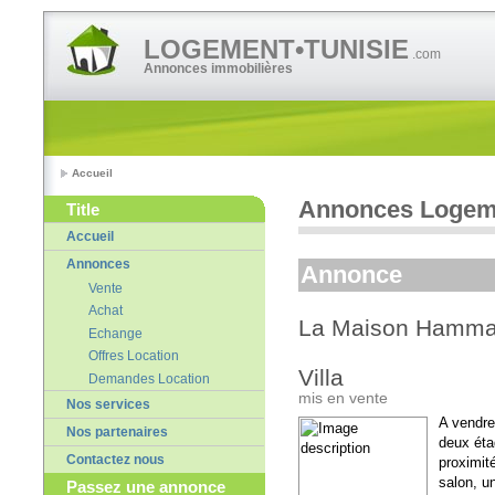
LOGEMENT•TUNISIE
.com
Annonces immobilières
Accueil
Annonces Logeme
Title
Accueil
Annonces
Annonce
Vente
Achat
La Maison Hammam
Echange
Offres Location
Villa
Demandes Location
mis en vente
Nos services
A vendre
Nos partenaires
deux éta
Contactez nous
proximit
salon, u
Passez une annonce