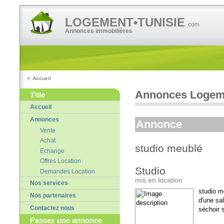
LOGEMENT•TUNISIE
.com
Annonces immobilières
Accueil
Annonces Logeme
Title
Accueil
Annonces
Annonce
Vente
Achat
studio meublé
Echange
Offres Location
Studio
Demandes Location
mis en location
Nos services
studio m
Nos partenaires
d'une sal
Contactez nous
séchoir 
Passez une annonce