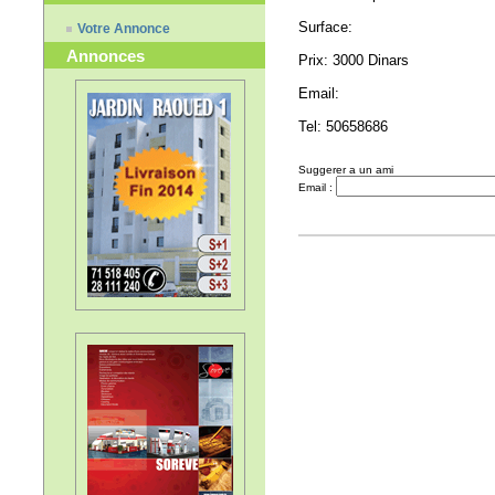
Surface:
Votre Annonce
Annonces
Prix: 3000 Dinars
Email:
Tel: 50658686
Suggerer a un ami
Email :