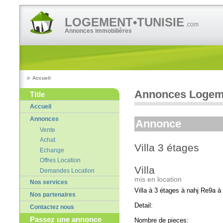
LOGEMENT•TUNISIE
.com
Annonces immobilières
Accueil
Annonces Logeme
Title
Accueil
Annonces
Annonce
Vente
Achat
Villa 3 étages
Echange
Offres Location
Villa
Demandes Location
mis en location
Nos services
Villa à 3 étages à nahj Re9a à
Nos partenaires
Detail:
Contactez nous
Passez une annonce
Nombre de pieces: