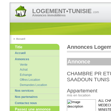
LOGEMENT•TUNISIE
.com
Annonces immobilières
Accueil
Annonces Logeme
Title
Accueil
Annonces
Annonce
Vente
Achat
CHAMBRE PR ET
Echange
SAADOUN TUNIS
Offres Location
Demandes Location
Appartement
Nos services
mis en location
Nos partenaires
ALL CH
Contactez nous
MEDECI
Passez une annonce
MINISTE