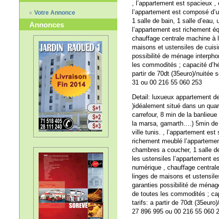
, l’appartement est spacieux , 
l’appartement est composé d’u
Votre Annonce
1 salle de bain, 1 salle d’eau,
Annonces
l’appartement est richement é
chauffage centrale machine à l
maisons et ustensiles de cuisi
possibilité de ménage interpho
les commodités ; capacité d’hé
partir de 70dt (35euro)/nuitée 
31 ou 00 216 55 060 253
Detail: luxueux appartement de
)idéalement situé dans un qua
carrefour, 8 min de la banlieue
la marsa, gamarth….) 5min de l
ville tunis. , l’appartement est
richement meublé l’appartemen
chambres a coucher, 1 salle de
les ustensiles l’appartement e
numérique , chauffage central
linges de maisons et ustensile
garanties possibilité de ménag
de toutes les commodités ; ca
tarifs: a partir de 70dt (35euro
27 896 995 ou 00 216 55 060 