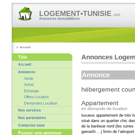
LOGEMENT•TUNISIE
.com
Annonces immobilières
Accueil
Annonces Logeme
Title
Accueil
Annonces
Annonce
Vente
Achat
hébergement court
Echange
Offres Location
Appartement
Demandes Location
en demande de location
Nos services
luxueux appartement de très ha
Nos partenaires
situé dans un quartier chic da
Contactez nous
de la banlieue nord (les ruines
gamarth….) 5min de l’aéroport t
Passez une annonce