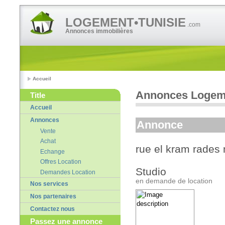
LOGEMENT•TUNISIE
.com
Annonces immobilières
Accueil
Annonces Logeme
Title
Accueil
Annonces
Annonce
Vente
Achat
rue el kram rades
Echange
Offres Location
Studio
Demandes Location
en demande de location
Nos services
Nos partenaires
Contactez nous
Passez une annonce