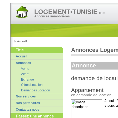
LOGEMENT•TUNISIE
.com
Annonces immobilières
Accueil
Annonces Logeme
Title
Accueil
Annonces
Annonce
Vente
Achat
demande de locat
Echange
Offres Location
Appartement
Demandes Location
en demande de location
Nos services
Je suis 
Nos partenaires
studio, 
Contactez nous
Passez une annonce