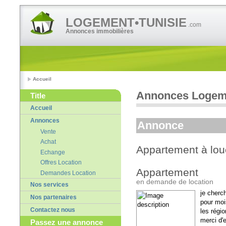
LOGEMENT•TUNISIE
.com
Annonces immobilières
Accueil
Annonces Logeme
Title
Accueil
Annonces
Annonce
Vente
Achat
Appartement à lou
Echange
Offres Location
Appartement
Demandes Location
en demande de location
Nos services
je cherc
Nos partenaires
pour moi
Contactez nous
les régi
merci d'
Passez une annonce