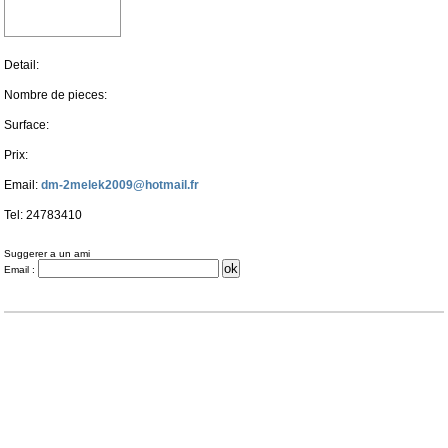
Detail:
Nombre de pieces:
Surface:
Prix:
Email:
dm-2melek2009@hotmail.fr
Tel: 24783410
Suggerer a un ami
Email :