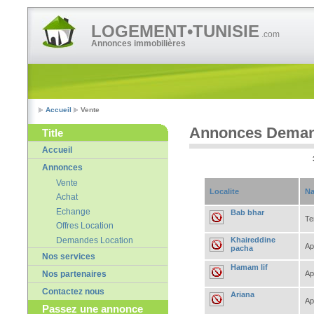
LOGEMENT•TUNISIE
.com
Annonces immobilières
Accueil
Vente
Annonces Demand
Title
Accueil
Annonces
Vente
Localite
Na
Achat
Echange
Bab bhar
Te
Offres Location
Demandes Location
Khaireddine
Ap
pacha
Nos services
Hamam lif
Ap
Nos partenaires
Contactez nous
Ariana
Ap
Passez une annonce