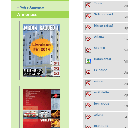
Tunis
Ap
Votre Annonce
Annonces
Sidi bousaid
Vil
Marsa safsaf
Ap
Ariana
St
sousse
Vil
Hammamet
Vil
Le bardo
Ap
ariana
St
enkhilette
Ap
ben arous
St
ariana
st
manouba